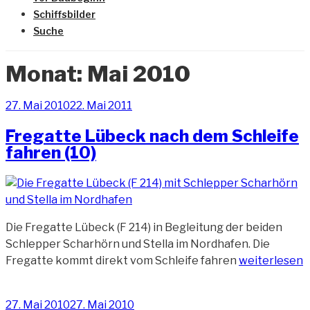
Schiffsbilder
Suche
Monat:
Mai 2010
Veröffentlicht
27. Mai 2010
22. Mai 2011
am
Fregatte Lübeck nach dem Schleife
fahren (10)
Die Fregatte Lübeck (F 214) in Begleitung der beiden
Schlepper Scharhörn und Stella im Nordhafen. Die
„Fregatte
Fregatte kommt direkt vom Schleife fahren
weiterlesen
Lübeck
nach
Veröffentlicht
27. Mai 2010
27. Mai 2010
dem