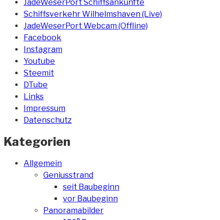
JadeWeserPort Schiffsankünfte
Schiffsverkehr Wilhelmshaven (Live)
JadeWeserPort Webcam (Offline)
Facebook
Instagram
Youtube
Steemit
DTube
Links
Impressum
Datenschutz
Kategorien
Allgemein
Geniusstrand
seit Baubeginn
vor Baubeginn
Panoramabilder