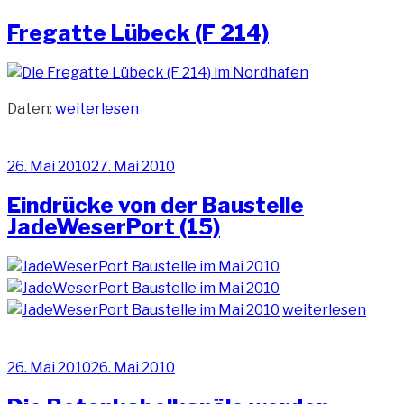
am
Schleife
Fregatte Lübeck (F 214)
fahren
(10)“
„Fregatte
Daten:
weiterlesen
Lübeck
(F
Veröffentlicht
26. Mai 2010
27. Mai 2010
214)“
am
Eindrücke von der Baustelle
JadeWeserPort (15)
„Eindrücke
weiterlesen
von
der
Veröffentlicht
26. Mai 2010
26. Mai 2010
Baustelle
am
JadeWeserPort