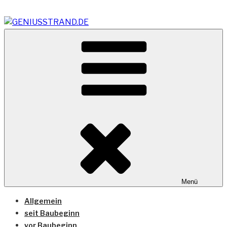
Zum
Inhalt
springen
Vom Geniusstrand zum JadeWeserPort/Container
GENIUSSTRAND.DE
Terminal Wilhelmshaven
Menü
Allgemein
seit Baubeginn
vor Baubeginn