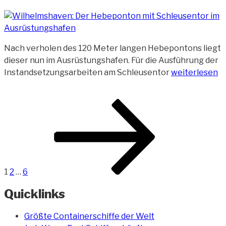
Nach verholen des 120 Meter langen Hebepontons liegt
dieser nun im Ausrüstungshafen. Für die Ausführung der
„Der
Instandsetzungsarbeiten am Schleusentor
weiterlesen
Hebeponton
im
Beitragsnavigation
Seite
Seite
Seite
Nächste
Ausrüstungsh
Seite
1
2
…
6
Quicklinks
Größte Containerschiffe der Welt