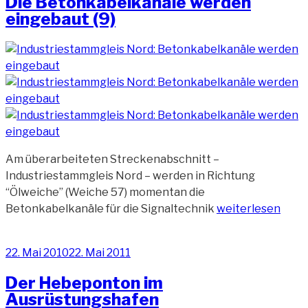
Die Betonkabelkanäle werden
(15)“
eingebaut (9)
Am überarbeiteten Streckenabschnitt –
Industriestammgleis Nord – werden in Richtung
“Ölweiche” (Weiche 57) momentan die
„Die
Betonkabelkanäle für die Signaltechnik
weiterlesen
Betonkabelkanä
werden
Veröffentlicht
22. Mai 2010
22. Mai 2011
eingebaut
am
(9)“
Der Hebeponton im
Ausrüstungshafen