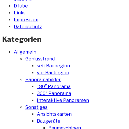
DTube
Links
Impressum
Datenschutz
Kategorien
Allgemein
Geniusstrand
seit Baubeginn
vor Baubeginn
Panoramabilder
180° Panorama
360° Panorama
Interaktive Panoramen
Sonstiges
Ansichtskarten
Baugeräte
Baumaschinen