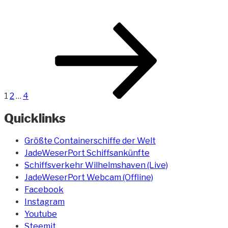
Beitragsnavigation
Seite
Seite
Seite
Nächste
Seite
1
2
…
4
Quicklinks
Größte Containerschiffe der Welt
JadeWeserPort Schiffsankünfte
Schiffsverkehr Wilhelmshaven (Live)
JadeWeserPort Webcam (Offline)
Facebook
Instagram
Youtube
Steemit