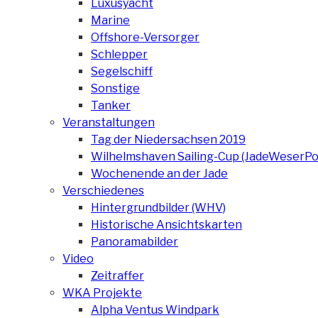
Luxusyacht
Marine
Offshore-Versorger
Schlepper
Segelschiff
Sonstige
Tanker
Veranstaltungen
Tag der Niedersachsen 2019
Wilhelmshaven Sailing-Cup (JadeWeserPo
Wochenende an der Jade
Verschiedenes
Hintergrundbilder (WHV)
Historische Ansichtskarten
Panoramabilder
Video
Zeitraffer
WKA Projekte
Alpha Ventus Windpark