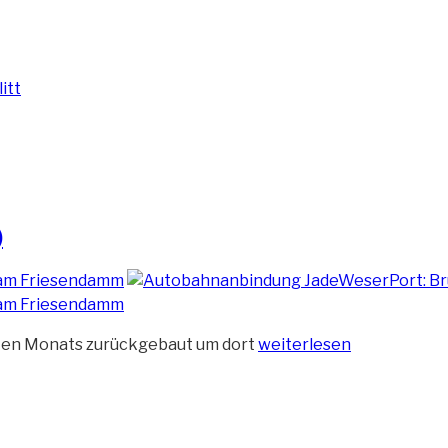
)
„Brückenrückbau
tzten Monats zurückgebaut um dort
weiterlesen
am
Friesendamm
(9)“