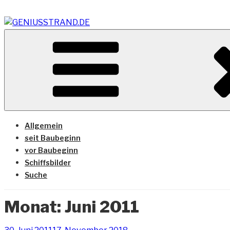
Zum
Inhalt
springen
Vom Geniusstrand zum JadeWeserPort/Container Termin
GENIUSSTRAND.DE
Allgemein
seit Baubeginn
vor Baubeginn
Schiffsbilder
Suche
Monat:
Juni 2011
Veröffentlicht