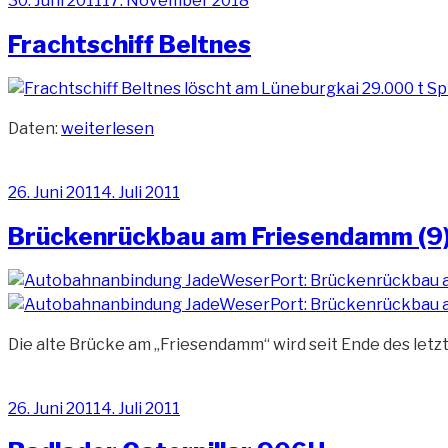
30. Juni 2011
17. November 2018
am
Frachtschiff Beltnes
„Frachtschiff
Daten:
weiterlesen
Beltnes“
Veröffentlicht
26. Juni 2011
4. Juli 2011
am
Brückenrückbau am Friesendamm (9
Die alte Brücke am „Friesendamm“ wird seit Ende des le
Veröffentlicht
26. Juni 2011
4. Juli 2011
am