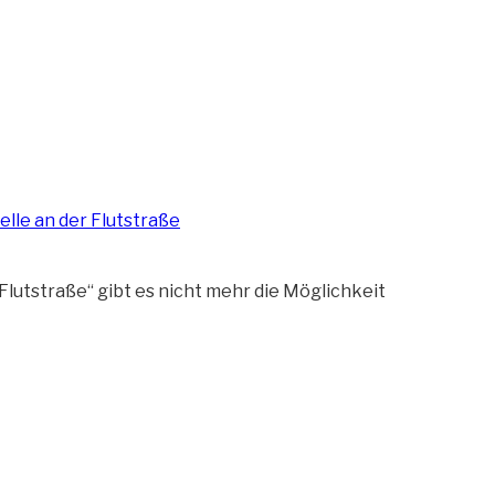
„Autobahnba
lutstraße“ gibt es nicht mehr die Möglichkeit
in
Höhe
der
Flutstraße
(6)“