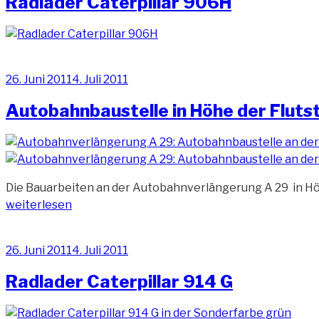
Radlader Caterpillar 906H
Veröffentlicht
26. Juni 2011
4. Juli 2011
am
Autobahnbaustelle in Höhe der Fluts
Die Bauarbeiten an der Autobahnverlängerung A 29 in Höhe
weiterlesen
Veröffentlicht
26. Juni 2011
4. Juli 2011
am
Radlader Caterpillar 914 G