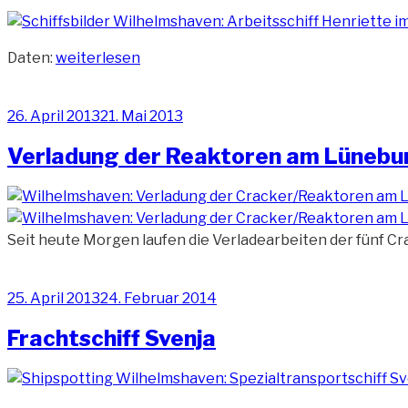
„Arbeitsschiff
Daten:
weiterlesen
Henriette“
Veröffentlicht
26. April 2013
21. Mai 2013
am
Verladung der Reaktoren am Lünebur
Seit heute Morgen laufen die Verladearbeiten der fünf C
Veröffentlicht
25. April 2013
24. Februar 2014
am
Frachtschiff Svenja