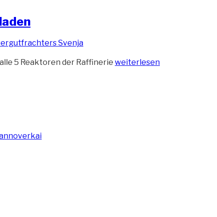
eladen
„Der
lle 5 Reaktoren der Raffinerie
weiterlesen
Schwergutfrachter
Svenja
ist
beladen“