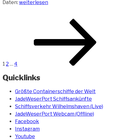
„Frachtschiff
Daten:
weiterlesen
Svenja“
Beitragsnavigation
Seite
Seite
Seite
Nächste
Seite
1
2
…
4
Quicklinks
Größte Containerschiffe der Welt
JadeWeserPort Schiffsankünfte
Schiffsverkehr Wilhelmshaven (Live)
JadeWeserPort Webcam (Offline)
Facebook
Instagram
Youtube