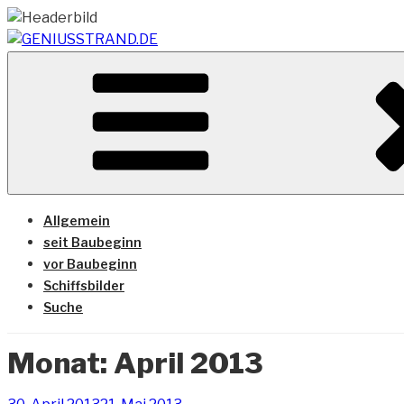
Zum
Inhalt
springen
Vom Geniusstrand zum JadeWeserPort/Container Termin
GENIUSSTRAND.DE
Allgemein
seit Baubeginn
vor Baubeginn
Schiffsbilder
Suche
Monat:
April 2013
Veröffentlicht