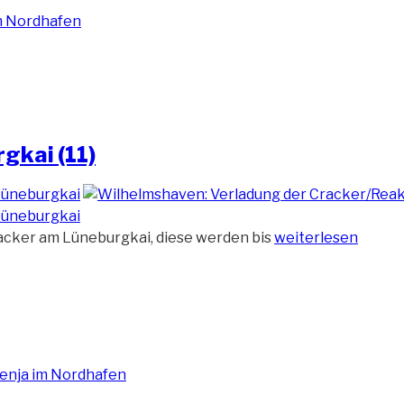
gkai (11)
„Verladung
racker am Lüneburgkai, diese werden bis
weiterlesen
der
Reaktoren
am
Lüneburgkai
(11)“