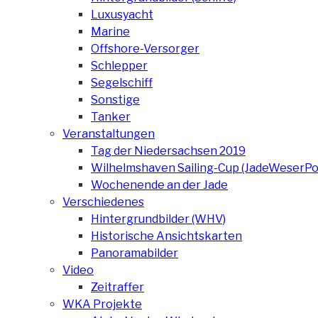
Luxusyacht
Marine
Offshore-Versorger
Schlepper
Segelschiff
Sonstige
Tanker
Veranstaltungen
Tag der Niedersachsen 2019
Wilhelmshaven Sailing-Cup (JadeWeserPo
Wochenende an der Jade
Verschiedenes
Hintergrundbilder (WHV)
Historische Ansichtskarten
Panoramabilder
Video
Zeitraffer
WKA Projekte