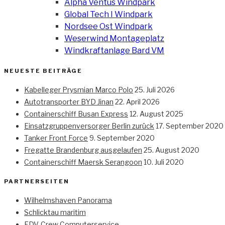
Alpha Ventus Windpark
Global Tech I Windpark
Nordsee Ost Windpark
Weserwind Montageplatz
Windkraftanlage Bard VM
NEUESTE BEITRÄGE
Kabelleger Prysmian Marco Polo
25. Juli 2026
Autotransporter BYD Jinan
22. April 2026
Containerschiff Busan Express
12. August 2025
Einsatzgruppenversorger Berlin zurück
17. September 2020
Tanker Front Force
9. September 2020
Fregatte Brandenburg ausgelaufen
25. August 2020
Containerschiff Maersk Serangoon
10. Juli 2020
PARTNERSEITEN
Wilhelmshaven Panorama
Schlicktau maritim
EDV-Crew Computerservice