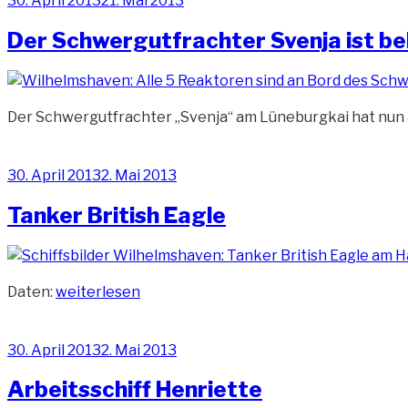
30. April 2013
21. Mai 2013
am
Der Schwergutfrachter Svenja ist b
Der Schwergutfrachter „Svenja“ am Lüneburgkai hat nun a
Veröffentlicht
30. April 2013
2. Mai 2013
am
Tanker British Eagle
„Tanker
Daten:
weiterlesen
British
Eagle“
Veröffentlicht
30. April 2013
2. Mai 2013
am
Arbeitsschiff Henriette