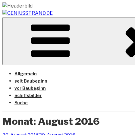
Zum
Inhalt
springen
Vom Geniusstrand zum JadeWeserPort/Container Termin
GENIUSSTRAND.DE
Allgemein
seit Baubeginn
vor Baubeginn
Schiffsbilder
Suche
Monat:
August 2016
Veröffentlicht