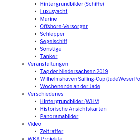
Hintergrundbilder (Schiffe)
Luxusyacht
Marine
Offshore-Versorger
Schlepper
Segelschiff
Sonstige
Tanker
Veranstaltungen
Tag der Niedersachsen 2019
Wilhelmshaven Sailing-Cup (JadeWeserPo
Wochenende an der Jade
Verschiedenes
Hintergrundbilder (WHV)
Historische Ansichtskarten
Panoramabilder
Video
Zeitraffer
WKA Projekte