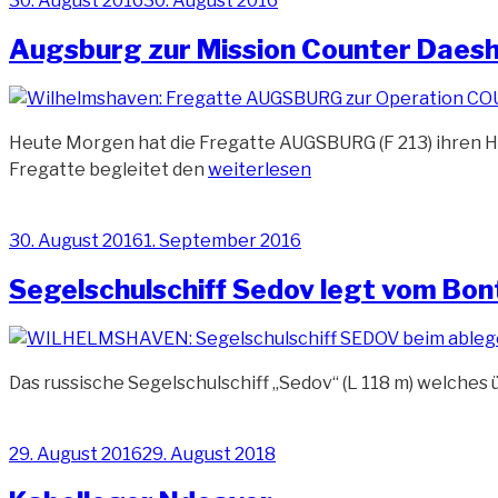
30. August 2016
30. August 2016
am
Augsburg zur Mission Counter Daesh
Heute Morgen hat die Fregatte AUGSBURG (F 213) ihren He
„Augsburg
Fregatte begleitet den
weiterlesen
zur
Mission
Veröffentlicht
30. August 2016
1. September 2016
Counter
am
Daesh
Segelschulschiff Sedov legt vom Bon
ausgelaufen“
Das russische Segelschulschiff „Sedov“ (L 118 m) welches 
Veröffentlicht
29. August 2016
29. August 2018
am