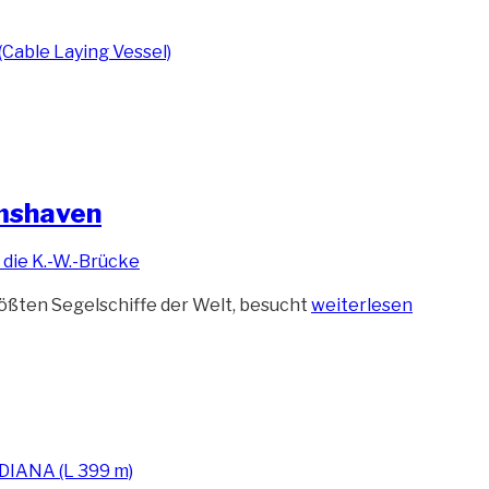
mshaven
„Viermastbark
rößten Segelschiffe der Welt, besucht
weiterlesen
Sedov
besucht
Wilhelmshaven“