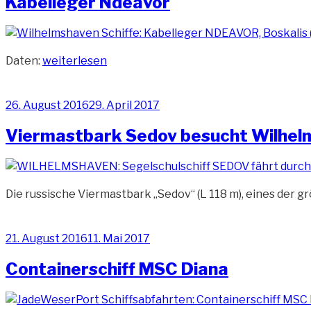
Kabelleger Ndeavor
„Kabelleger
Daten:
weiterlesen
Ndeavor“
Veröffentlicht
26. August 2016
29. April 2017
am
Viermastbark Sedov besucht Wilhel
Die russische Viermastbark „Sedov“ (L 118 m), eines der g
Veröffentlicht
21. August 2016
11. Mai 2017
am
Containerschiff MSC Diana