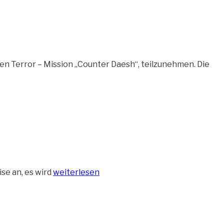
n Terror – Mission „Counter Daesh“, teilzunehmen. Die
„Segelschulschiff
se an, es wird
weiterlesen
Sedov
legt
vom
Bontekai