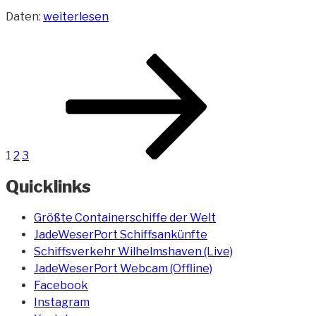
„Containerschiff
Daten:
weiterlesen
MSC
Diana“
Beitragsnavigation
Seite
Seite
Seite
Nächste
Seite
1
2
3
Quicklinks
Größte Containerschiffe der Welt
JadeWeserPort Schiffsankünfte
Schiffsverkehr Wilhelmshaven (Live)
JadeWeserPort Webcam (Offline)
Facebook
Instagram