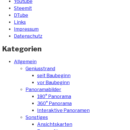
Youtube
Steemit
DTube
Links
Impressum
Datenschutz
Kategorien
Allgemein
Geniusstrand
seit Baubeginn
vor Baubeginn
Panoramabilder
180° Panorama
360° Panorama
Interaktive Panoramen
Sonstiges
Ansichtskarten