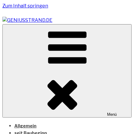
Zum Inhalt springen
Vom Geniusstrand zum JadeWeserPort/Container
GENIUSSTRAND.DE
Terminal Wilhelmshaven
Menü
Allgemein
seit Baubeginn