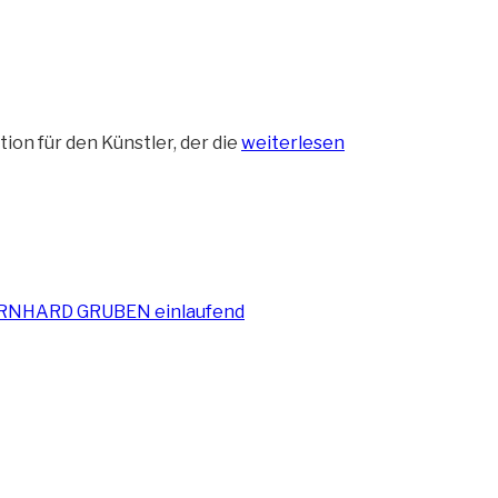
„Busenblitzer
ion für den Künstler, der die
weiterlesen
beim
Sailing-
Cup
am
Bontekai“