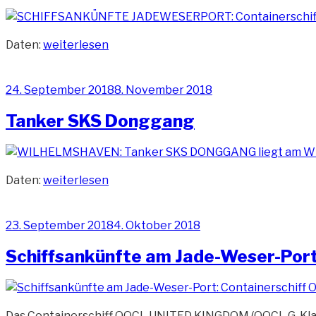
„Containerschiff
Daten:
weiterlesen
Maersk
Hamburg“
Veröffentlicht
24. September 2018
8. November 2018
am
Tanker SKS Donggang
„Tanker
Daten:
weiterlesen
SKS
Donggang“
Veröffentlicht
23. September 2018
4. Oktober 2018
am
Schiffsankünfte am Jade-Weser-Por
Das Containerschiff OOCL UNITED KINGDOM (OOCL G-Klass