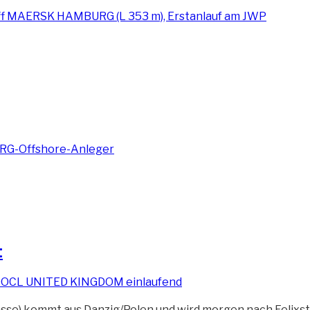
t
e) kommt aus Danzig/Polen und wird morgen nach Felixst