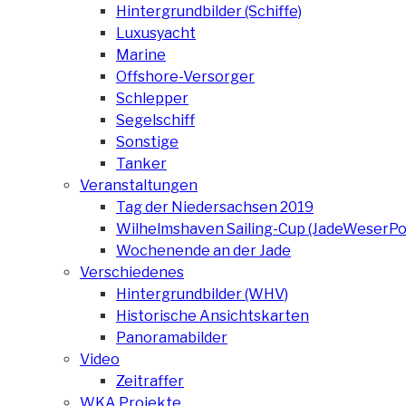
Hintergrundbilder (Schiffe)
Luxusyacht
Marine
Offshore-Versorger
Schlepper
Segelschiff
Sonstige
Tanker
Veranstaltungen
Tag der Niedersachsen 2019
Wilhelmshaven Sailing-Cup (JadeWeserPo
Wochenende an der Jade
Verschiedenes
Hintergrundbilder (WHV)
Historische Ansichtskarten
Panoramabilder
Video
Zeitraffer
WKA Projekte