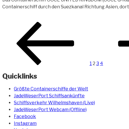
Containerschiff durch den Suezkanal Richtung Asien, do
Beitragsnavigation
Vorherige
Seite
Seite
Seite
Seite
Nächste
Seite
Seite
1
2
3
4
Quicklinks
Größte Containerschiffe der Welt
JadeWeserPort Schiffsankünfte
Schiffsverkehr Wilhelmshaven (Live)
JadeWeserPort Webcam (Offline)
Facebook
Instagram