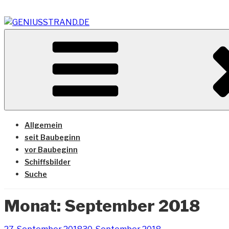
Zum
Inhalt
springen
Vom Geniusstrand zum JadeWeserPort/Container Termin
GENIUSSTRAND.DE
Allgemein
seit Baubeginn
vor Baubeginn
Schiffsbilder
Suche
Monat:
September 2018
Veröffentlicht