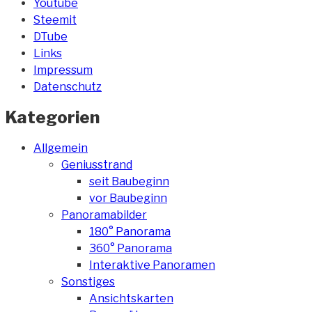
Youtube
Steemit
DTube
Links
Impressum
Datenschutz
Kategorien
Allgemein
Geniusstrand
seit Baubeginn
vor Baubeginn
Panoramabilder
180° Panorama
360° Panorama
Interaktive Panoramen
Sonstiges
Ansichtskarten