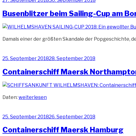
27. September 2018
30. September 2018
am
Busenblitzer beim Sailing-Cup am Bo
Damals einer der größten Skandale der Popgeschichte, der 
Veröffentlicht
25. September 2018
28. September 2018
am
Containerschiff Maersk Northampto
„Containerschiff
Daten:
weiterlesen
Maersk
Northampton“
Veröffentlicht
25. September 2018
26. September 2018
am
Containerschiff Maersk Hamburg