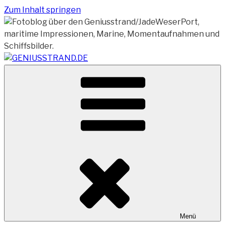
Zum Inhalt springen
Vom Geniusstrand zum JadeWeserPort/Container
GENIUSSTRAND.DE
Terminal Wilhelmshaven
Menü