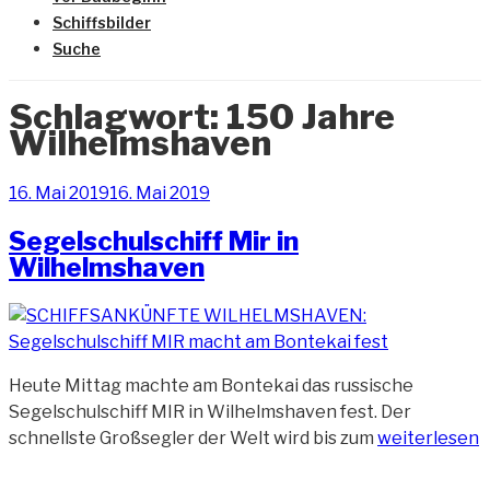
Schiffsbilder
Suche
Schlagwort:
150 Jahre
Wilhelmshaven
Veröffentlicht
16. Mai 2019
16. Mai 2019
am
Segelschulschiff Mir in
Wilhelmshaven
Heute Mittag machte am Bontekai das russische
Segelschulschiff MIR in Wilhelmshaven fest. Der
„Segelschulsc
schnellste Großsegler der Welt wird bis zum
weiterlesen
Mir
in