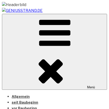
Zum
Inhalt
springen
Vom Geniusstrand zum JadeWeserPort/Container
GENIUSSTRAND.DE
Terminal Wilhelmshaven
Menü
Allgemein
seit Baubeginn
vor Baubeginn