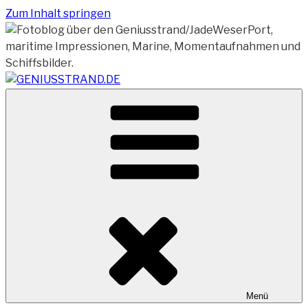
Zum Inhalt springen
Vom Geniusstrand zum JadeWeserPort/Container
GENIUSSTRAND.DE
Terminal Wilhelmshaven
Menü