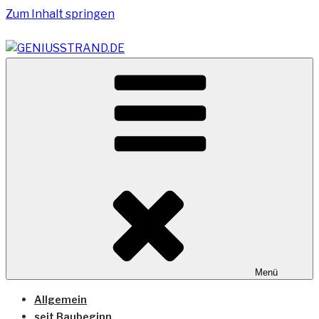
Zum Inhalt springen
Vom Geniusstrand zum JadeWeserPort/Container
GENIUSSTRAND.DE
Terminal Wilhelmshaven
Menü
Allgemein
seit Baubeginn