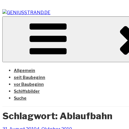
Zum
Inhalt
springen
Vom Geniusstrand zum JadeWeserPort/Container Termin
GENIUSSTRAND.DE
Allgemein
seit Baubeginn
vor Baubeginn
Schiffsbilder
Suche
Schlagwort:
Ablaufbahn
Veröffentlicht