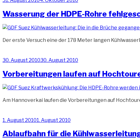
31. August 2010
4. Oktober 2010
am
Wasserung der HDPE-Rohre fehlges
Der erste Versuch eine der 178 Meter langen Kühlwasser
Veröffentlicht
30. August 2010
30. August 2010
am
Vorbereitungen laufen auf Hochtour
Am Hannoverkai laufen die Vorbereitungen auf Hochtoure
Veröffentlicht
1. August 2010
1. August 2010
am
Ablaufbahn für die Kühlwasserleitun