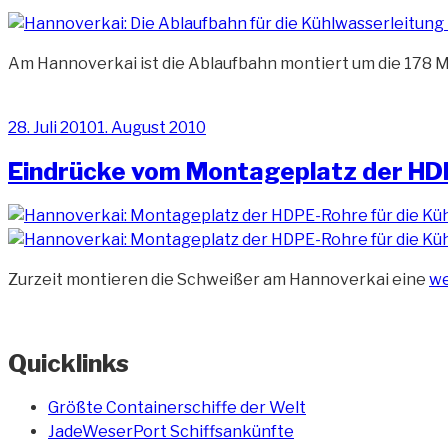
Am Hannoverkai ist die Ablaufbahn montiert um die 178
Veröffentlicht
28. Juli 2010
1. August 2010
am
Eindrücke vom Montageplatz der HD
„E
Zurzeit montieren die Schweißer am Hannoverkai eine
we
v
Mo
de
Quicklinks
HD
Ro
Größte Containerschiffe der Welt
(7)
JadeWeserPort Schiffsankünfte