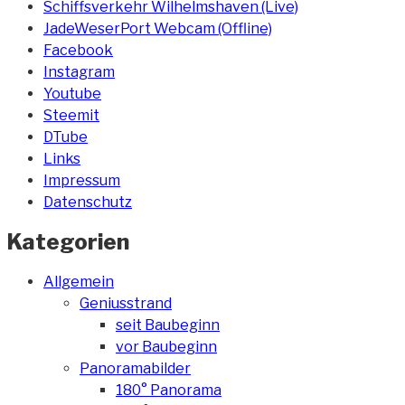
Schiffsverkehr Wilhelmshaven (Live)
JadeWeserPort Webcam (Offline)
Facebook
Instagram
Youtube
Steemit
DTube
Links
Impressum
Datenschutz
Kategorien
Allgemein
Geniusstrand
seit Baubeginn
vor Baubeginn
Panoramabilder
180° Panorama