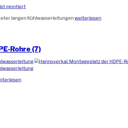
„Ablaufbahn
 Meter langen Kühlwasserleitungen
weiterlesen
für
die
Kühlwasserleitungen“
PE-Rohre (7)
indrücke
iterlesen
om
ntageplatz
r
PE-
hre
“