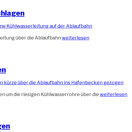
chlagen
„Wasserung
leitung über die Ablaufbahn
weiterlesen
der
HDPE-
Rohre
fehlgeschlagen“
en
„Vorbereitun
n um die riesigen Kühlwasserrohre über die
weiterlesen
laufen
auf
Hochtouren“
gen