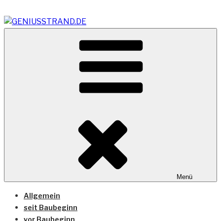
Zum
Inhalt
springen
Vom Geniusstrand zum JadeWeserPort/Container
GENIUSSTRAND.DE
Terminal Wilhelmshaven
Menü
Allgemein
seit Baubeginn
vor Baubeginn