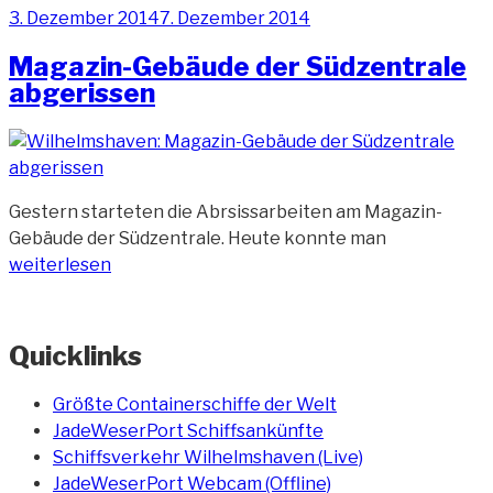
Veröffentlicht
3. Dezember 2014
7. Dezember 2014
Südzentrale
am
gehen
Magazin-Gebäude der Südzentrale
weiter“
abgerissen
Gestern starteten die Abrsissarbeiten am Magazin-
„Magazin-
Gebäude der Südzentrale. Heute konnte man
Gebäude
weiterlesen
der
Südzentrale
abgerissen“
Quicklinks
Größte Containerschiffe der Welt
JadeWeserPort Schiffsankünfte
Schiffsverkehr Wilhelmshaven (Live)
JadeWeserPort Webcam (Offline)