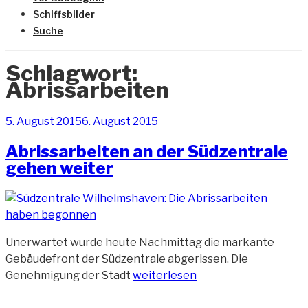
Schiffsbilder
Suche
Schlagwort:
Abrissarbeiten
Veröffentlicht
5. August 2015
6. August 2015
am
Abrissarbeiten an der Südzentrale
gehen weiter
Unerwartet wurde heute Nachmittag die markante
Gebäudefront der Südzentrale abgerissen. Die
„Abrissarbeiten
Genehmigung der Stadt
weiterlesen
an
der