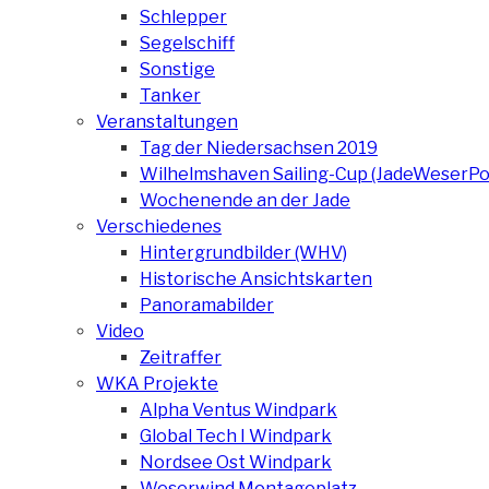
Schlepper
Segelschiff
Sonstige
Tanker
Veranstaltungen
Tag der Niedersachsen 2019
Wilhelmshaven Sailing-Cup (JadeWeserPo
Wochenende an der Jade
Verschiedenes
Hintergrundbilder (WHV)
Historische Ansichtskarten
Panoramabilder
Video
Zeitraffer
WKA Projekte
Alpha Ventus Windpark
Global Tech I Windpark
Nordsee Ost Windpark
Weserwind Montageplatz