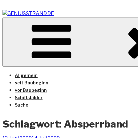
Zum
Inhalt
springen
Vom Geniusstrand zum JadeWeserPort/Container Termin
GENIUSSTRAND.DE
Allgemein
seit Baubeginn
vor Baubeginn
Schiffsbilder
Suche
Schlagwort:
Absperrband
Veröffentlicht