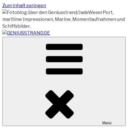
Zum Inhalt springen
Vom Geniusstrand zum JadeWeserPort/Container
GENIUSSTRAND.DE
Terminal Wilhelmshaven
Menü