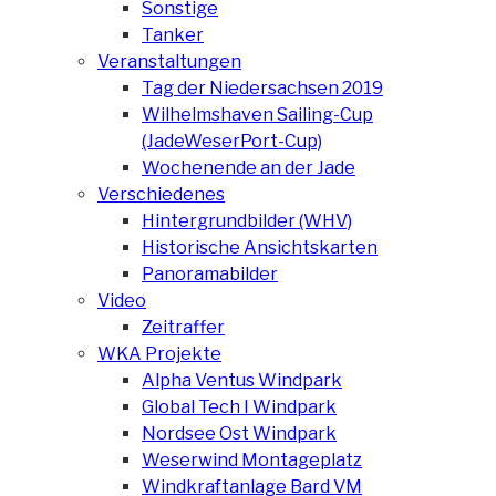
Sonstige
Tanker
Veranstaltungen
Tag der Niedersachsen 2019
Wilhelmshaven Sailing-Cup
(JadeWeserPort-Cup)
Wochenende an der Jade
Verschiedenes
Hintergrundbilder (WHV)
Historische Ansichtskarten
Panoramabilder
Video
Zeitraffer
WKA Projekte
Alpha Ventus Windpark
Global Tech I Windpark
Nordsee Ost Windpark
Weserwind Montageplatz
Windkraftanlage Bard VM