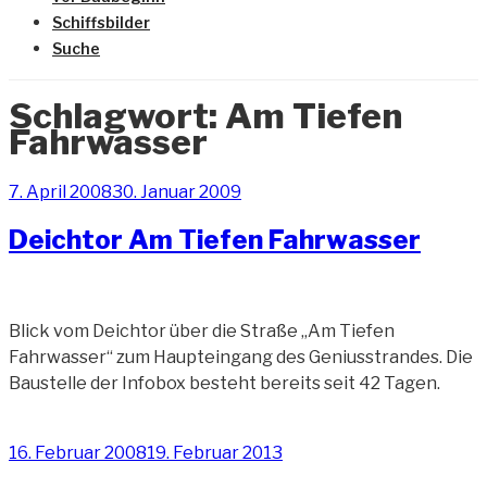
Schiffsbilder
Suche
Schlagwort:
Am Tiefen
Fahrwasser
Veröffentlicht
7. April 2008
30. Januar 2009
am
Deichtor Am Tiefen Fahrwasser
Blick vom Deichtor über die Straße „Am Tiefen
Fahrwasser“ zum Haupteingang des Geniusstrandes. Die
Baustelle der Infobox besteht bereits seit 42 Tagen.
Veröffentlicht
16. Februar 2008
19. Februar 2013
am