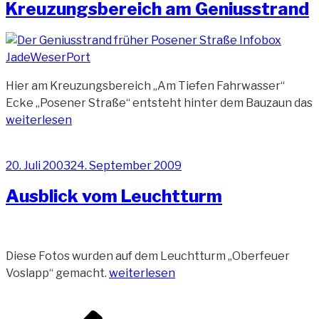
Kreuzungsbereich am Geniusstrand
Hier am Kreuzungsbereich „Am Tiefen Fahrwasser“
Ecke „Posener Straße“ entsteht hinter dem Bauzaun das
„Kreuzungsbereich
weiterlesen
am
Geniusstrand“
Veröffentlicht
20. Juli 2003
24. September 2009
am
Ausblick vom Leuchtturm
Diese Fotos wurden auf dem Leuchtturm „Oberfeuer
„Ausblick
Voslapp“ gemacht.
weiterlesen
vom
Leuchtturm“
Beitragsnavigation
Vorherige
Seite
Seite
Seite