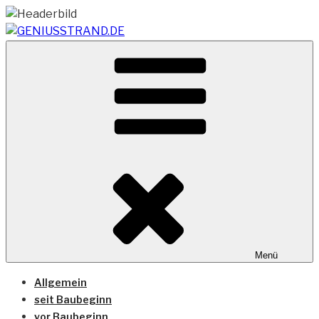
Zum
Inhalt
springen
Vom Geniusstrand zum JadeWeserPort/Container
GENIUSSTRAND.DE
Terminal Wilhelmshaven
Menü
Allgemein
seit Baubeginn
vor Baubeginn