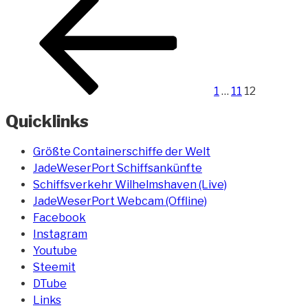
Seite
1
…
11
12
Quicklinks
Größte Containerschiffe der Welt
JadeWeserPort Schiffsankünfte
Schiffsverkehr Wilhelmshaven (Live)
JadeWeserPort Webcam (Offline)
Facebook
Instagram
Youtube
Steemit
DTube
Links