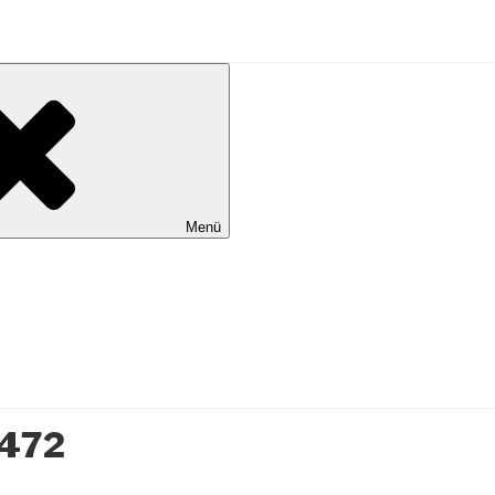
al Wilhelmshaven
Menü
1472