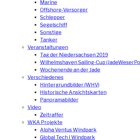
Marine
Offshore-Versorger
Schlepper
Segelschiff
Sonstige
Tanker
Veranstaltungen
Tag der Niedersachsen 2019
Wilhelmshaven Sailing-Cup (JadeWeserPo
Wochenende an der Jade
Verschiedenes
Hintergrundbilder (WHV)
Historische Ansichtskarten
Panoramabilder
Video
Zeitraffer
WKA Projekte
Alpha Ventus Windpark
Global Tech I Windpark