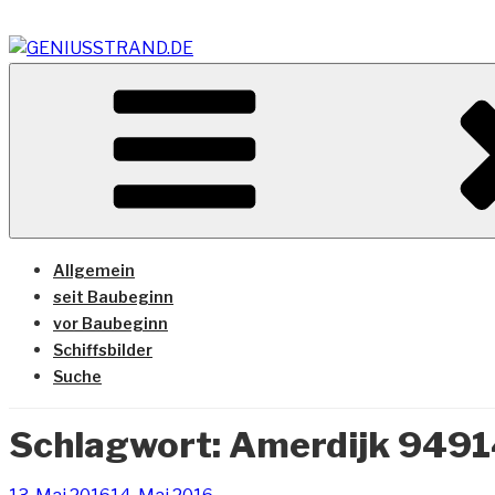
Zum
Inhalt
springen
Vom Geniusstrand zum JadeWeserPort/Container Termin
GENIUSSTRAND.DE
Allgemein
seit Baubeginn
vor Baubeginn
Schiffsbilder
Suche
Schlagwort:
Amerdijk 949
Veröffentlicht