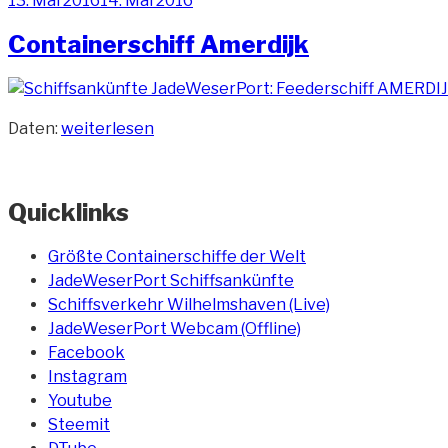
13. Mai 2016
14. Mai 2016
am
Containerschiff Amerdijk
„Containerschiff
Daten:
weiterlesen
Amerdijk“
Quicklinks
Größte Containerschiffe der Welt
JadeWeserPort Schiffsankünfte
Schiffsverkehr Wilhelmshaven (Live)
JadeWeserPort Webcam (Offline)
Facebook
Instagram
Youtube
Steemit