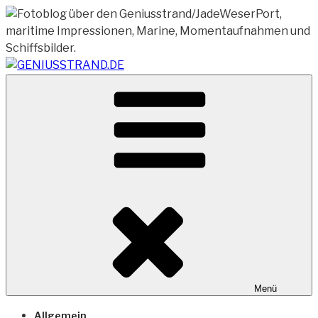
Zum
Inhalt
springen
Vom Geniusstrand zum JadeWeserPort/Container
GENIUSSTRAND.DE
Terminal Wilhelmshaven
Menü
Allgemein