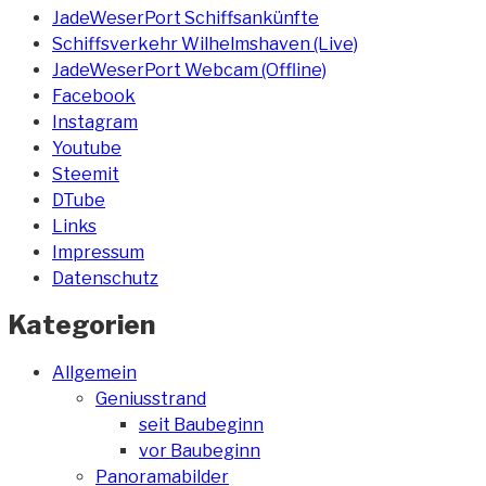
JadeWeserPort Schiffsankünfte
Schiffsverkehr Wilhelmshaven (Live)
JadeWeserPort Webcam (Offline)
Facebook
Instagram
Youtube
Steemit
DTube
Links
Impressum
Datenschutz
Kategorien
Allgemein
Geniusstrand
seit Baubeginn
vor Baubeginn
Panoramabilder