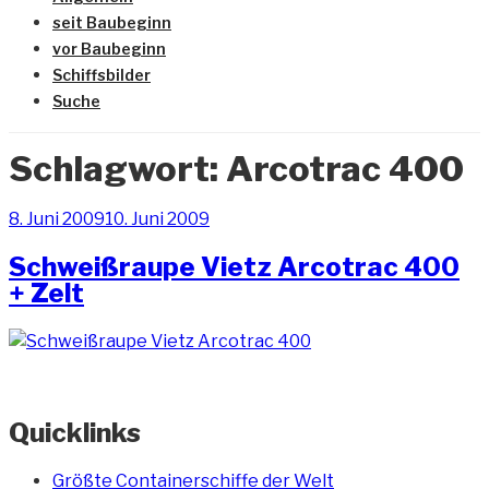
seit Baubeginn
vor Baubeginn
Schiffsbilder
Suche
Schlagwort:
Arcotrac 400
Veröffentlicht
8. Juni 2009
10. Juni 2009
am
Schweißraupe Vietz Arcotrac 400
+ Zelt
Quicklinks
Größte Containerschiffe der Welt