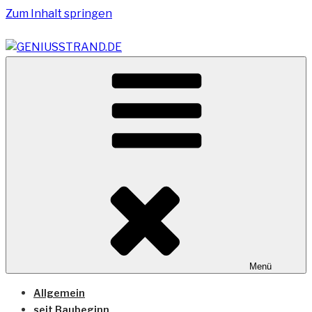
Zum Inhalt springen
Vom Geniusstrand zum JadeWeserPort/Container
GENIUSSTRAND.DE
Terminal Wilhelmshaven
Menü
Allgemein
seit Baubeginn