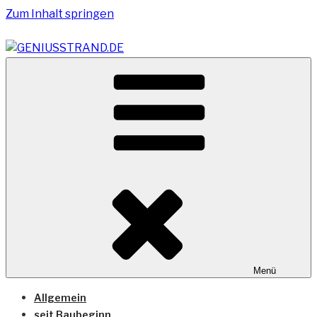
Zum Inhalt springen
Vom Geniusstrand zum JadeWeserPort/Container
GENIUSSTRAND.DE
Terminal Wilhelmshaven
Menü
Allgemein
seit Baubeginn