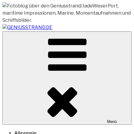
Zum
Inhalt
springen
Vom Geniusstrand zum JadeWeserPort/Container
GENIUSSTRAND.DE
Terminal Wilhelmshaven
Menü
Allgemein