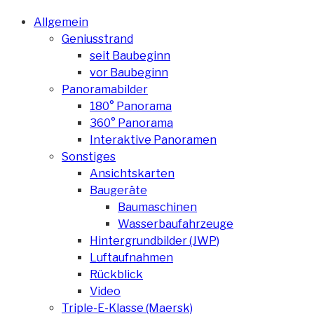
Allgemein
Geniusstrand
seit Baubeginn
vor Baubeginn
Panoramabilder
180° Panorama
360° Panorama
Interaktive Panoramen
Sonstiges
Ansichtskarten
Baugeräte
Baumaschinen
Wasserbaufahrzeuge
Hintergrundbilder (JWP)
Luftaufnahmen
Rückblick
Video
Triple-E-Klasse (Maersk)