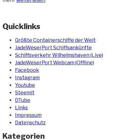
mehr
weiterlesen
im
Banter
See
Quicklinks
Höhe
Grodendamm“
Größte Containerschiffe der Welt
JadeWeserPort Schiffsankünfte
Schiffsverkehr Wilhelmshaven (Live)
JadeWeserPort Webcam (Offline)
Facebook
Instagram
Youtube
Steemit
DTube
Links
Impressum
Datenschutz
Kategorien