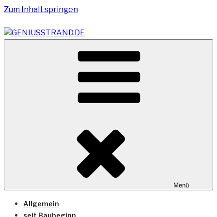
Zum Inhalt springen
Vom Geniusstrand zum JadeWeserPort/Container
GENIUSSTRAND.DE
Terminal Wilhelmshaven
Menü
Allgemein
seit Baubeginn