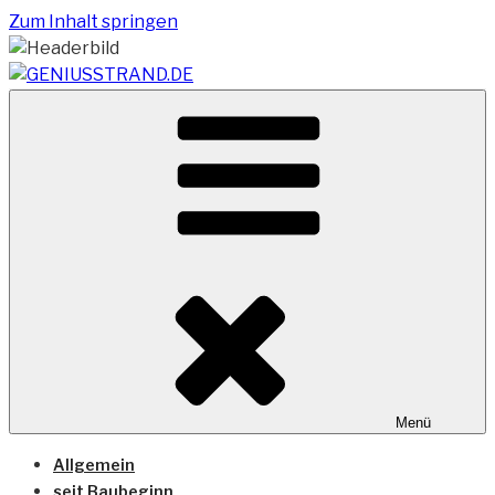
Zum Inhalt springen
Vom Geniusstrand zum JadeWeserPort/Container
GENIUSSTRAND.DE
Terminal Wilhelmshaven
Menü
Allgemein
seit Baubeginn