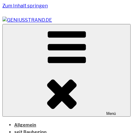
Zum Inhalt springen
Vom Geniusstrand zum JadeWeserPort/Container
GENIUSSTRAND.DE
Terminal Wilhelmshaven
Menü
Allgemein
seit Baubeginn