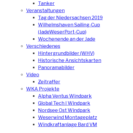
Tanker
Veranstaltungen
Tag der Niedersachsen 2019
Wilhelmshaven Sailing-Cup
(JadeWeserPort-Cup)
Wochenende an der Jade
Verschiedenes
Hintergrundbilder (WHV)
Historische Ansichtskarten
Panoramabilder
Video
Zeitraffer
WKA Projekte
Alpha Ventus Windpark
Global Tech I Windpark
Nordsee Ost Windpark
Weserwind Montageplatz
Windkraftanlage Bard VM