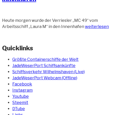
Heute morgen wurde der Verriesler „MC 49“ vom
„Verrieselung
Arbeitsschiff „Laura M“ in den Innenhafen
weiterlesen
MC
49
im
Quicklinks
Innenhafen“
Größte Containerschiffe der Welt
JadeWeserPort Schiffsankünfte
Schiffsverkehr Wilhelmshaven (Live)
JadeWeserPort Webcam (Offline)
Facebook
Instagram
Youtube
Steemit
DTube
Links