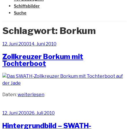
Schiffsbilder
Suche
Schlagwort:
Borkum
Veröffentlicht
12. Juni 2010
14. Juni 2010
am
Zollkreuzer Borkum mit
Tochterboot
„Zollkreuzer
Daten:
weiterlesen
Borkum
mit
Veröffentlicht
12. Juni 2010
26. Juli 2010
Tochterboot“
am
Hintergrundbild – SWATH-