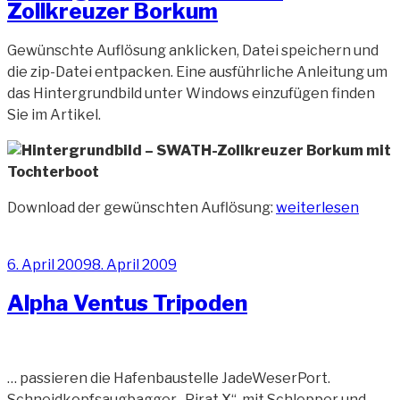
Zollkreuzer Borkum
Gewünschte Auflösung anklicken, Datei speichern und
die zip-Datei entpacken. Eine ausführliche Anleitung um
das Hintergrundbild unter Windows einzufügen finden
Sie im Artikel.
„Hintergrundbild
Download der gewünschten Auflösung:
weiterlesen
–
SWATH-
Veröffentlicht
6. April 2009
8. April 2009
Zollkreuzer
am
Borkum“
Alpha Ventus Tripoden
… passieren die Hafenbaustelle JadeWeserPort.
„Alp
Schneidkopfsaugbagger „Pirat X“ mit Schlepper und