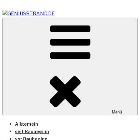
Zum
Inhalt
springen
Vom Geniusstrand zum JadeWeserPort/Container
GENIUSSTRAND.DE
Terminal Wilhelmshaven
Menü
Allgemein
seit Baubeginn
vor Baubeginn