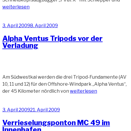
Vent
weiterlesen
Trip
Veröffentlicht
3. April 2009
8. April 2009
am
Alpha Ventus Tripods vor der
Verladung
Am Südwestkai werden die drei Tripod-Fundamente (AV
10, 11 und 12) für den Offshore-Windpark „Alpha Ventus“,
„Alpha
der 45 Kilometer nördlich von
weiterlesen
Ventus
Tripods
Veröffentlicht
3. April 2009
21. April 2009
vor
am
der
Verrieselungsponton MC 49 im
Verladung“
Innenhafen