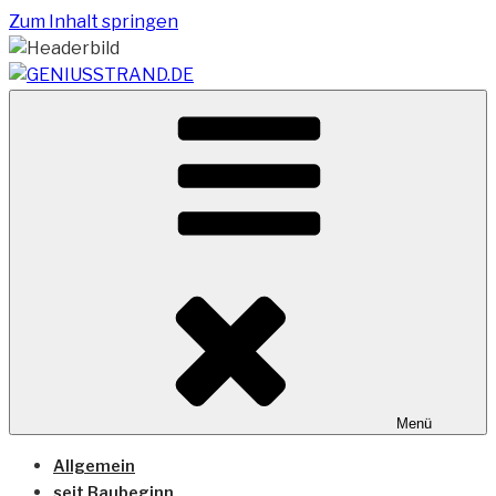
Zum Inhalt springen
Vom Geniusstrand zum JadeWeserPort/Container
GENIUSSTRAND.DE
Terminal Wilhelmshaven
Menü
Allgemein
seit Baubeginn