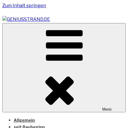
Zum Inhalt springen
Vom Geniusstrand zum JadeWeserPort/Container
GENIUSSTRAND.DE
Terminal Wilhelmshaven
Menü
Allgemein
seit Baubeginn