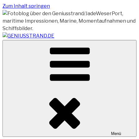
Zum Inhalt springen
Vom Geniusstrand zum JadeWeserPort/Container
GENIUSSTRAND.DE
Terminal Wilhelmshaven
Menü