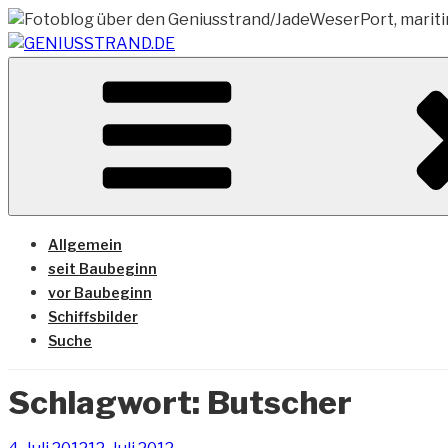
Zum
Inhalt
springen
Vom Geniusstrand zum JadeWeserPort/Container Termin
GENIUSSTRAND.DE
Allgemein
seit Baubeginn
vor Baubeginn
Schiffsbilder
Suche
Schlagwort:
Butscher
Veröffentlicht