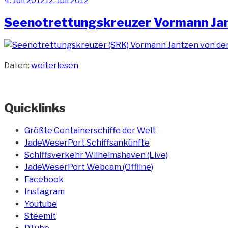
4. Juli 2012
12. Juli 2012
am
Seenotrettungskreuzer Vormann Ja
„Seenotrettungskreuzer
Daten:
weiterlesen
Vormann
Jantzen“
Quicklinks
Größte Containerschiffe der Welt
JadeWeserPort Schiffsankünfte
Schiffsverkehr Wilhelmshaven (Live)
JadeWeserPort Webcam (Offline)
Facebook
Instagram
Youtube
Steemit