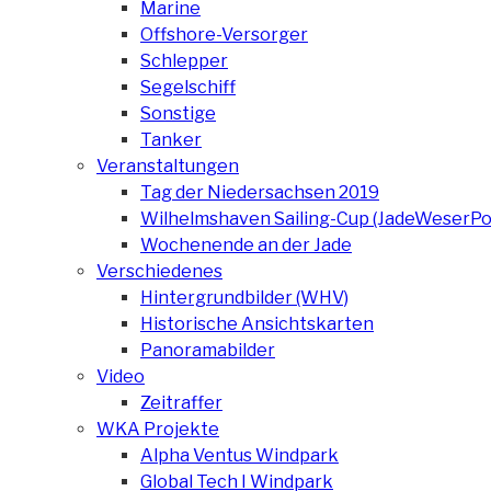
Marine
Offshore-Versorger
Schlepper
Segelschiff
Sonstige
Tanker
Veranstaltungen
Tag der Niedersachsen 2019
Wilhelmshaven Sailing-Cup (JadeWeserPo
Wochenende an der Jade
Verschiedenes
Hintergrundbilder (WHV)
Historische Ansichtskarten
Panoramabilder
Video
Zeitraffer
WKA Projekte
Alpha Ventus Windpark
Global Tech I Windpark