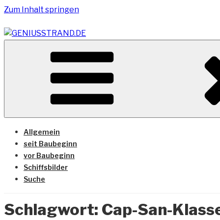
Zum Inhalt springen
Vom Geniusstrand zum JadeWeserPort/Container Termin
GENIUSSTRAND.DE
Allgemein
seit Baubeginn
vor Baubeginn
Schiffsbilder
Suche
Schlagwort:
Cap-San-Klass