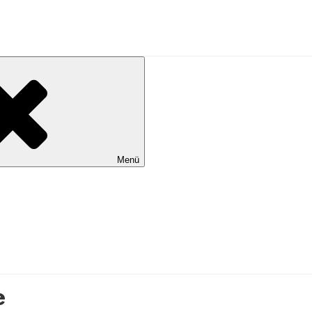
al Wilhelmshaven
Menü
e