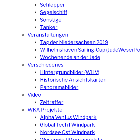
Schlepper
Segelschiff
Sonstige
Tanker
Veranstaltungen
Tag der Niedersachsen 2019
Wilhelmshaven Sailing-Cup (JadeWeserPo
Wochenende an der Jade
Verschiedenes
Hintergrundbilder (WHV)
Historische Ansichtskarten
Panoramabilder
Video
Zeitraffer
WKA Projekte
Alpha Ventus Windpark
Global Tech I Windpark
Nordsee Ost Windpark
Weserwind Montageplatz