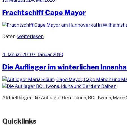
19. Mai 2010
24. Mai 2010
am
Frachtschiff Cape Mayor
„Frachtschiff
Daten:
weiterlesen
Cape
Mayor“
Veröffentlicht
4. Januar 2010
7. Januar 2010
am
Die Auflieger im winterlichen Innenh
Aktuell liegen die Auflieger Gerd, Iduna, BCL Iwona, Mari
Quicklinks