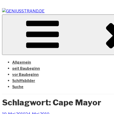
Zum
Inhalt
springen
Vom Geniusstrand zum JadeWeserPort/Container Termin
GENIUSSTRAND.DE
Allgemein
seit Baubeginn
vor Baubeginn
Schiffsbilder
Suche
Schlagwort:
Cape Mayor
Veröffentlicht