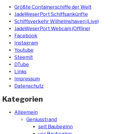
Größte Containerschiffe der Welt
JadeWeserPort Schiffsankünfte
Schiffsverkehr Wilhelmshaven (Live)
JadeWeserPort Webcam (Offline)
Facebook
Instagram
Youtube
Steemit
DTube
Links
Impressum
Datenschutz
Kategorien
Allgemein
Geniusstrand
seit Baubeginn
vor Baubeginn