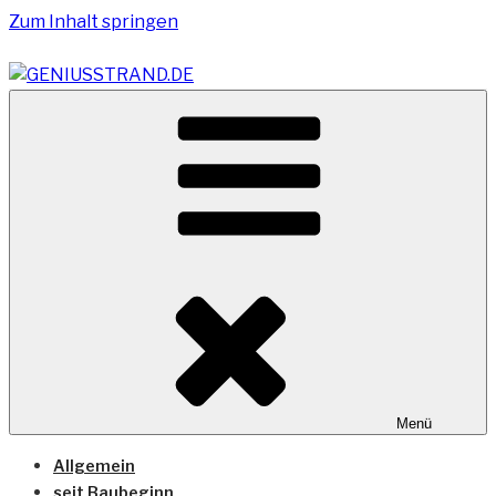
Zum Inhalt springen
Vom Geniusstrand zum JadeWeserPort/Container
GENIUSSTRAND.DE
Terminal Wilhelmshaven
Menü
Allgemein
seit Baubeginn