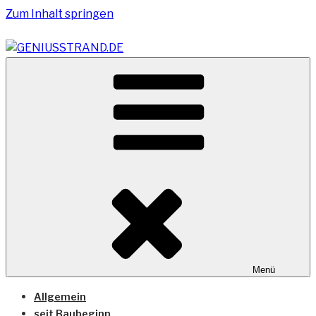
Zum Inhalt springen
Vom Geniusstrand zum JadeWeserPort/Container
GENIUSSTRAND.DE
Terminal Wilhelmshaven
Menü
Allgemein
seit Baubeginn