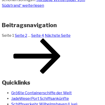
Südstrand“
weiterlesen
Beitragsnavigation
Seite
1
Seite
2
…
Seite
4
Nächste Seite
Quicklinks
Größte Containerschiffe der Welt
JadeWeserPort Schiffsankünfte
Schiffsverkehr Wilhelmshaven (Live)