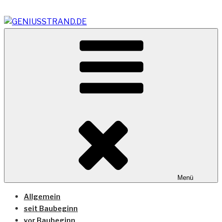
Zum
Inhalt
springen
Vom Geniusstrand zum JadeWeserPort/Container
GENIUSSTRAND.DE
Terminal Wilhelmshaven
Menü
Allgemein
seit Baubeginn
vor Baubeginn