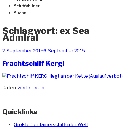
Schiffsbilder
Suche
Schlagwort:
ex Sea
Admiral
Veröffentlicht
2. September 2015
6. September 2015
am
Frachtschiff Kergi
„Frachtschiff
Daten:
weiterlesen
Kergi“
Quicklinks
Größte Containerschiffe der Welt