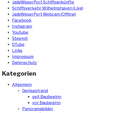
JadeWeserPort Schiffsankünfte
Schiffsverkehr Wilhelmshaven (Live)
JadeWeserPort Webcam (Offline)
Facebook
Instagram
Youtube
Steemit
DTube
Links
Impressum
Datenschutz
Kategorien
Allgemein
Geniusstrand
seit Baubeginn
vor Baubeginn
Panoramabilder