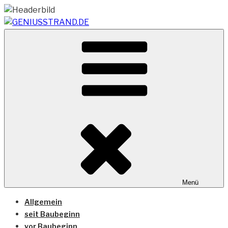
Zum
Inhalt
springen
Vom Geniusstrand zum JadeWeserPort/Container
GENIUSSTRAND.DE
Terminal Wilhelmshaven
Menü
Allgemein
seit Baubeginn
vor Baubeginn