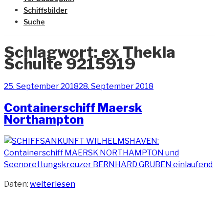
Schiffsbilder
Suche
Schlagwort:
ex Thekla
Schulte 9215919
Veröffentlicht
25. September 2018
28. September 2018
am
Containerschiff Maersk
Northampton
„Containerschiff
Daten:
weiterlesen
Maersk
Northampton“