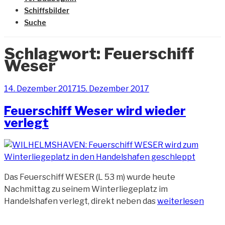
Schiffsbilder
Suche
Schlagwort:
Feuerschiff
Weser
Veröffentlicht
14. Dezember 2017
15. Dezember 2017
am
Feuerschiff Weser wird wieder
verlegt
Das Feuerschiff WESER (L 53 m) wurde heute
Nachmittag zu seinem Winterliegeplatz im
„Feuerschiff
Handelshafen verlegt, direkt neben das
weiterlesen
Weser
wird