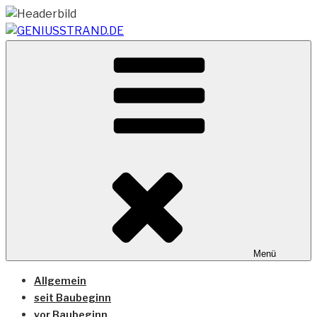
Zum
Inhalt
springen
Vom Geniusstrand zum JadeWeserPort/Container
GENIUSSTRAND.DE
Terminal Wilhelmshaven
Menü
Allgemein
seit Baubeginn
vor Baubeginn