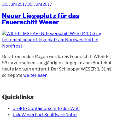
Veröffentlicht
30. Juni 2017
30. Juni 2017
wieder
am
verlegt“
Neuer Liegeplatz für das
Feuerschiff Weser
Bei strömenden Regen wurde das Feuerschiff WESER (L
53 m) von seinem langjährigen Liegeplatz am Bontekai
heute Morgen entfernt. Der Schlepper WESER (L 31 m)
„Neuer
schleppte
weiterlesen
Liegeplatz
für
das
Quicklinks
Feuerschiff
Weser“
Größte Containerschiffe der Welt
JadeWeserPort Schiffsankünfte