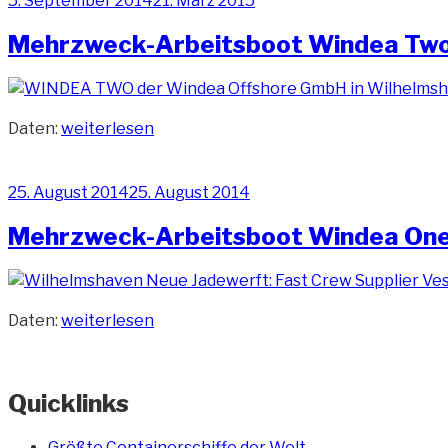
5. September 2014
21. März 2015
am
Mehrzweck-Arbeitsboot Windea Tw
„Mehrzweck-
Daten:
weiterlesen
Arbeitsboot
Windea
Veröffentlicht
25. August 2014
25. August 2014
Two“
am
Mehrzweck-Arbeitsboot Windea On
„Mehrzweck-
Daten:
weiterlesen
Arbeitsboot
Windea
One“
Quicklinks
Größte Containerschiffe der Welt