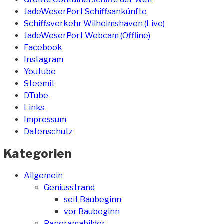
JadeWeserPort Schiffsankünfte
Schiffsverkehr Wilhelmshaven (Live)
JadeWeserPort Webcam (Offline)
Facebook
Instagram
Youtube
Steemit
DTube
Links
Impressum
Datenschutz
Kategorien
Allgemein
Geniusstrand
seit Baubeginn
vor Baubeginn
Panoramabilder