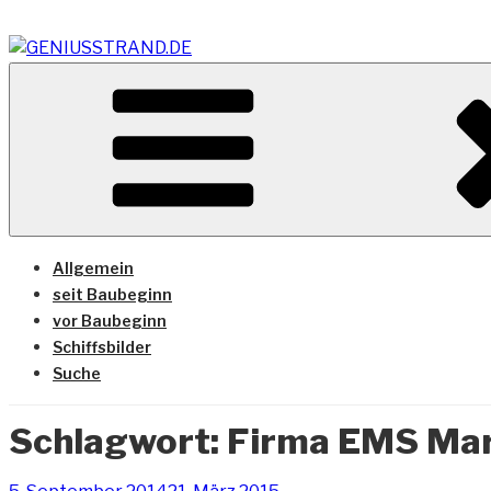
Zum
Inhalt
springen
Vom Geniusstrand zum JadeWeserPort/Container Termin
GENIUSSTRAND.DE
Allgemein
seit Baubeginn
vor Baubeginn
Schiffsbilder
Suche
Schlagwort:
Firma EMS Mar
Veröffentlicht