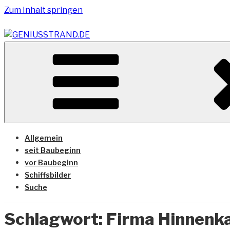
Zum Inhalt springen
Vom Geniusstrand zum JadeWeserPort/Container Termin
GENIUSSTRAND.DE
Allgemein
seit Baubeginn
vor Baubeginn
Schiffsbilder
Suche
Schlagwort:
Firma Hinnen