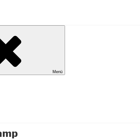
al Wilhelmshaven
Menü
kamp