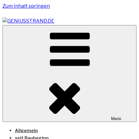
Zum Inhalt springen
Vom Geniusstrand zum JadeWeserPort/Container
GENIUSSTRAND.DE
Terminal Wilhelmshaven
Menü
Allgemein
seit Baubeginn