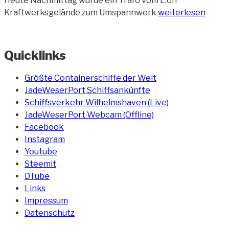
Heute Nachmittag wurde ein Trafo vom E.on
„Schwertransport
Kraftwerksgelände zum Umspannwerk
weiterlesen
bringt
Trafo
zum
Quicklinks
Umspannwerk“
Größte Containerschiffe der Welt
JadeWeserPort Schiffsankünfte
Schiffsverkehr Wilhelmshaven (Live)
JadeWeserPort Webcam (Offline)
Facebook
Instagram
Youtube
Steemit
DTube
Links
Impressum
Datenschutz