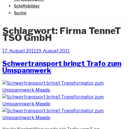
Schiffsbilder
Suche
Schlagwort:
Firma TenneT
TSO GmbH
Veröffentlicht
17. August 2011
19. August 2011
am
Schwertransport bringt Trafo zum
Umspannwerk