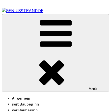
Zum
Inhalt
springen
Vom Geniusstrand zum JadeWeserPort/Container
GENIUSSTRAND.DE
Terminal Wilhelmshaven
Menü
Allgemein
seit Baubeginn
vor Baubeginn