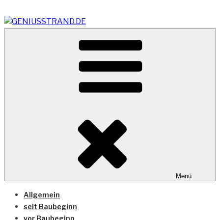
Zum
Inhalt
springen
Vom Geniusstrand zum JadeWeserPort/Container
GENIUSSTRAND.DE
Terminal Wilhelmshaven
Menü
Allgemein
seit Baubeginn
vor Baubeginn