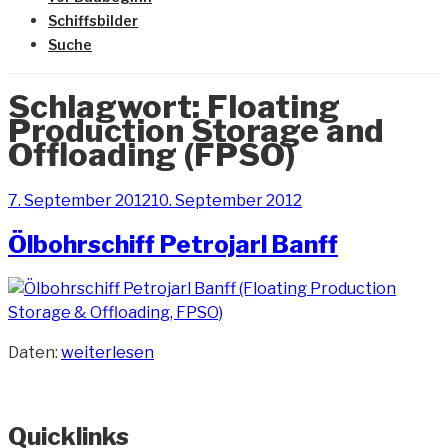
Schiffsbilder
Suche
Schlagwort:
Floating
Production Storage and
Offloading (FPSO)
Veröffentlicht
7. September 2012
10. September 2012
am
Ölbohrschiff Petrojarl Banff
„Ölbohrschiff
Daten:
weiterlesen
Petrojarl
Banff“
Quicklinks