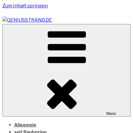
Zum Inhalt springen
Vom Geniusstrand zum JadeWeserPort/Container
GENIUSSTRAND.DE
Terminal Wilhelmshaven
Menü
Allgemein
seit Baubeginn