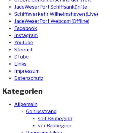
JadeWeserPort Schiffsankünfte
Schiffsverkehr Wilhelmshaven (Live)
JadeWeserPort Webcam (Offline)
Facebook
Instagram
Youtube
Steemit
DTube
Links
Impressum
Datenschutz
Kategorien
Allgemein
Geniusstrand
seit Baubeginn
vor Baubeginn
Panoramabilder