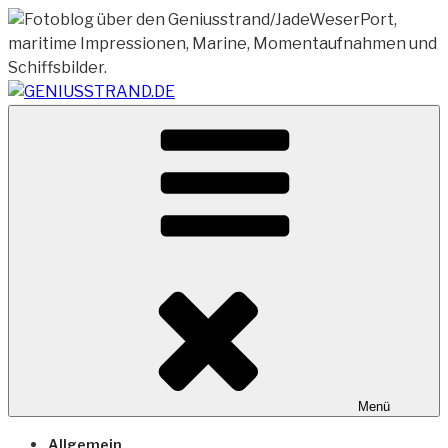
Zum
Inhalt
springen
Vom Geniusstrand zum JadeWeserPort/Container
GENIUSSTRAND.DE
Terminal Wilhelmshaven
Menü
Allgemein