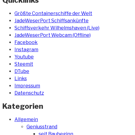
Quicklinks
Größte Containerschiffe der Welt
JadeWeserPort Schiffsankünfte
Schiffsverkehr Wilhelmshaven (Live)
JadeWeserPort Webcam (Offline)
Facebook
Instagram
Youtube
Steemit
DTube
Links
Impressum
Datenschutz
Kategorien
Allgemein
Geniusstrand
seit Baubeginn