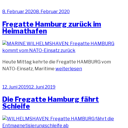
Großen
Veröffentlicht
8. Februar 2020
8. Februar 2020
Hafen“
am
Fregatte Hamburg zurück im
Heimathafen
Heute Mittag kehrte die Fregatte HAMBURG vom
„Fregatte
NATO-Einsatz, Maritime
weiterlesen
Hamburg
zurück
Veröffentlicht
12. Juni 2019
12. Juni 2019
im
am
Heimathafen“
Die Fregatte Hamburg fährt
Schleife