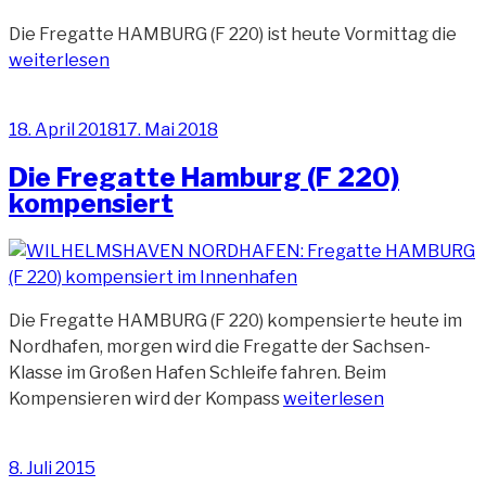
„Di
Die Fregatte HAMBURG (F 220) ist heute Vormittag die
Fre
weiterlesen
Ha
fäh
Veröffentlicht
18. April 2018
17. Mai 2018
Sch
am
Die Fregatte Hamburg (F 220)
kompensiert
Die Fregatte HAMBURG (F 220) kompensierte heute im
Nordhafen, morgen wird die Fregatte der Sachsen-
Klasse im Großen Hafen Schleife fahren. Beim
„Die
Kompensieren wird der Kompass
weiterlesen
Fregatte
Hamburg
Veröffentlicht
8. Juli 2015
(F