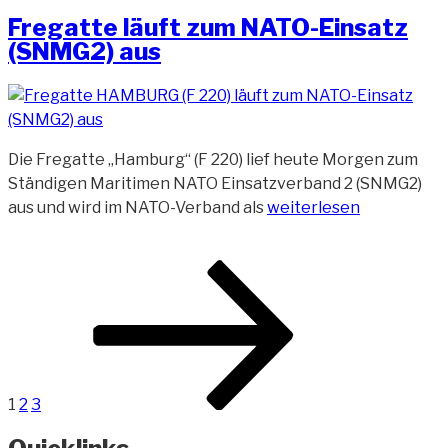
am
220)
Fregatte läuft zum NATO-Einsatz
kompensiert“
(SNMG2) aus
Die Fregatte „Hamburg“ (F 220) lief heute Morgen zum
Ständigen Maritimen NATO Einsatzverband 2 (SNMG2)
„Fregatte
aus und wird im NATO-Verband als
weiterlesen
läuft
zum
Beitragsnavigation
Seite
Seite
Seite
Nächste
NATO-
Seite
Einsatz
(SNMG2)
aus“
1
2
3