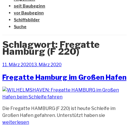
seit Baubeginn
vor Baubeginn
Schiffsbilder
Suche
Schlagwort:
Fregatte
Hamburg (F 220)
Veröffentlicht
11. März 2020
13. März 2020
am
Fregatte Hamburg im Großen Hafen
Die Fregatte HAMBURG (F 220) ist heute Schleife im
„Fregatte
Großen Hafen gefahren. Unterstützt haben sie
Hamburg
weiterlesen
im