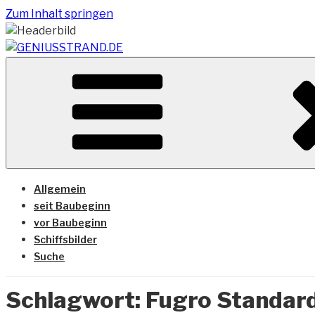
Zum Inhalt springen
Vom Geniusstrand zum JadeWeserPort/Container Termin
GENIUSSTRAND.DE
Allgemein
seit Baubeginn
vor Baubeginn
Schiffsbilder
Suche
Schlagwort:
Fugro Standard