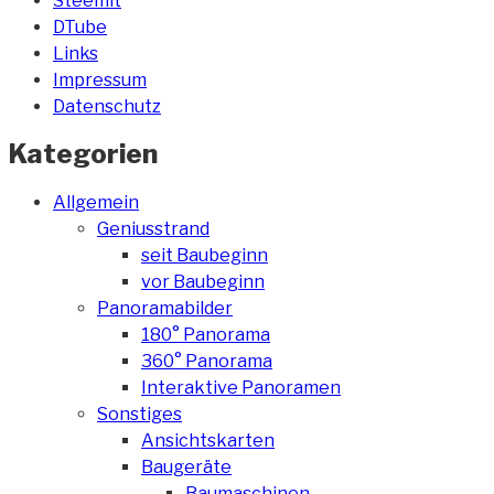
Steemit
DTube
Links
Impressum
Datenschutz
Kategorien
Allgemein
Geniusstrand
seit Baubeginn
vor Baubeginn
Panoramabilder
180° Panorama
360° Panorama
Interaktive Panoramen
Sonstiges
Ansichtskarten
Baugeräte
Baumaschinen