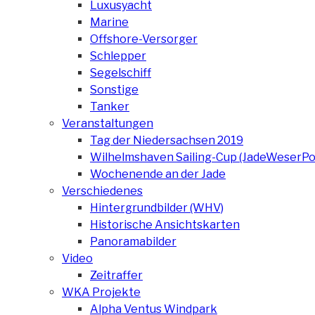
Luxusyacht
Marine
Offshore-Versorger
Schlepper
Segelschiff
Sonstige
Tanker
Veranstaltungen
Tag der Niedersachsen 2019
Wilhelmshaven Sailing-Cup (JadeWeserPo
Wochenende an der Jade
Verschiedenes
Hintergrundbilder (WHV)
Historische Ansichtskarten
Panoramabilder
Video
Zeitraffer
WKA Projekte
Alpha Ventus Windpark