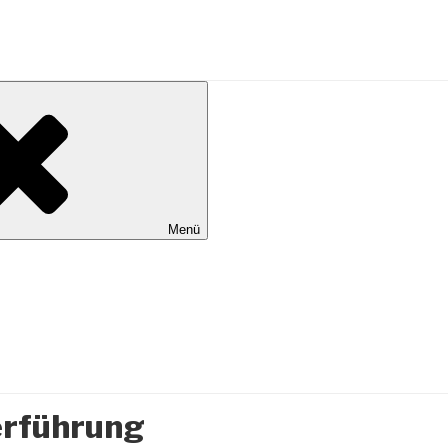
al Wilhelmshaven
Menü
rführung