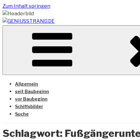
Zum Inhalt springen
Vom Geniusstrand zum JadeWeserPort/Container Termin
GENIUSSTRAND.DE
Allgemein
seit Baubeginn
vor Baubeginn
Schiffsbilder
Suche
Schlagwort:
Fußgängerunte