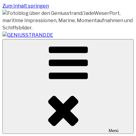
Zum Inhalt springen
Vom Geniusstrand zum JadeWeserPort/Container
GENIUSSTRAND.DE
Terminal Wilhelmshaven
Menü