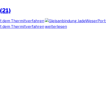
(21)
„Verschweißen
weiterlesen
eines
Schienenstoßes
(21)“