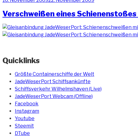
16. November 2009
22. November 2009
am
Verschweißen eines Schienenstoßes 
Quicklinks
Größte Containerschiffe der Welt
JadeWeserPort Schiffsankünfte
Schiffsverkehr Wilhelmshaven (Live)
JadeWeserPort Webcam (Offline)
Facebook
Instagram
Youtube
Steemit
DTube