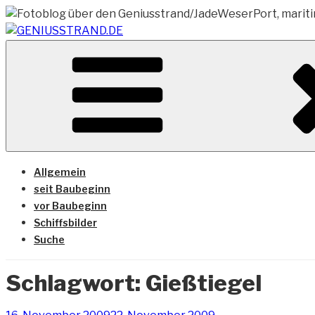
Zum
Inhalt
springen
Vom Geniusstrand zum JadeWeserPort/Container Termin
GENIUSSTRAND.DE
Allgemein
seit Baubeginn
vor Baubeginn
Schiffsbilder
Suche
Schlagwort:
Gießtiegel
Veröffentlicht