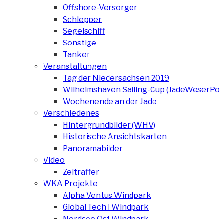
Offshore-Versorger
Schlepper
Segelschiff
Sonstige
Tanker
Veranstaltungen
Tag der Niedersachsen 2019
Wilhelmshaven Sailing-Cup (JadeWeserPo
Wochenende an der Jade
Verschiedenes
Hintergrundbilder (WHV)
Historische Ansichtskarten
Panoramabilder
Video
Zeitraffer
WKA Projekte
Alpha Ventus Windpark
Global Tech I Windpark
Nordsee Ost Windpark