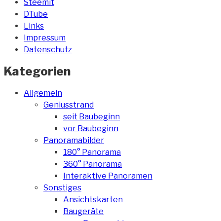
Steemit
DTube
Links
Impressum
Datenschutz
Kategorien
Allgemein
Geniusstrand
seit Baubeginn
vor Baubeginn
Panoramabilder
180° Panorama
360° Panorama
Interaktive Panoramen
Sonstiges
Ansichtskarten
Baugeräte