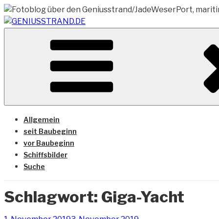
Zum
Inhalt
springen
Vom Geniusstrand zum JadeWeserPort/Container Termin
GENIUSSTRAND.DE
Allgemein
seit Baubeginn
vor Baubeginn
Schiffsbilder
Suche
Schlagwort:
Giga-Yacht
Veröffentlicht