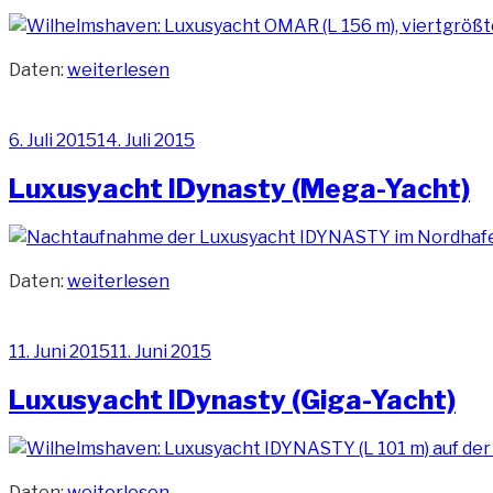
„Luxusyacht
Daten:
weiterlesen
Omar
(Giga-
Veröffentlicht
6. Juli 2015
14. Juli 2015
Yacht)“
am
Luxusyacht IDynasty (Mega-Yacht)
„Luxusyacht
Daten:
weiterlesen
IDynasty
(Mega-
Veröffentlicht
11. Juni 2015
11. Juni 2015
Yacht)“
am
Luxusyacht IDynasty (Giga-Yacht)
„Luxusyacht
Daten:
weiterlesen