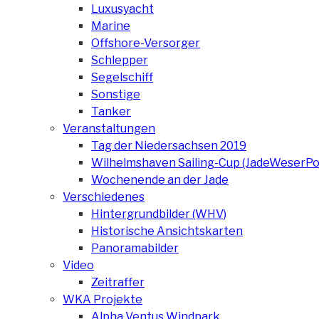
Luxusyacht
Marine
Offshore-Versorger
Schlepper
Segelschiff
Sonstige
Tanker
Veranstaltungen
Tag der Niedersachsen 2019
Wilhelmshaven Sailing-Cup (JadeWeserPo
Wochenende an der Jade
Verschiedenes
Hintergrundbilder (WHV)
Historische Ansichtskarten
Panoramabilder
Video
Zeitraffer
WKA Projekte
Alpha Ventus Windpark