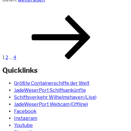
IDynasty
(Giga-
Beitragsnavigation
Seite
Seite
Seite
Nächste
Yacht)“
Seite
1
2
…
4
Quicklinks
Größte Containerschiffe der Welt
JadeWeserPort Schiffsankünfte
Schiffsverkehr Wilhelmshaven (Live)
JadeWeserPort Webcam (Offline)
Facebook
Instagram
Youtube