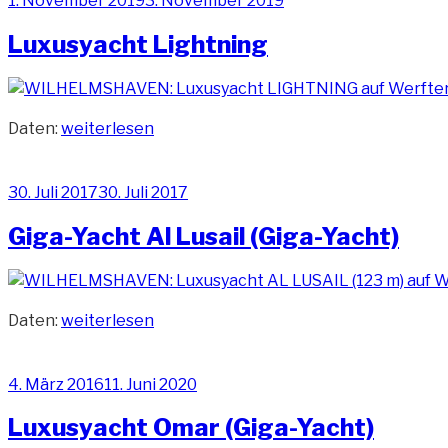
1. November 2019
3. November 2019
am
Luxusyacht Lightning
„Luxusyacht
Daten:
weiterlesen
Lightning“
Veröffentlicht
30. Juli 2017
30. Juli 2017
am
Giga-Yacht Al Lusail (Giga-Yacht)
„Giga-
Daten:
weiterlesen
Yacht
Al
Veröffentlicht
4. März 2016
11. Juni 2020
Lusail
am
(Giga-
Luxusyacht Omar (Giga-Yacht)
Yacht)“