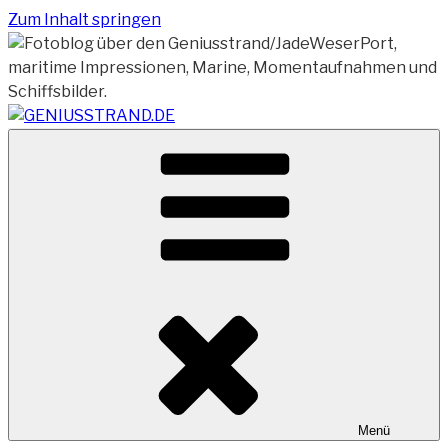
Zum Inhalt springen
Vom Geniusstrand zum JadeWeserPort/Container
GENIUSSTRAND.DE
Terminal Wilhelmshaven
Menü