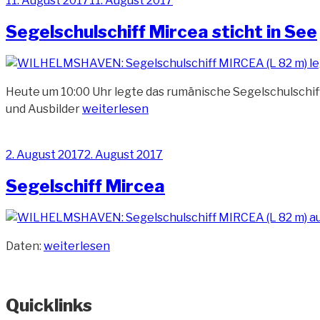
11. August 2017
11. August 2017
am
Segelschulschiff Mircea sticht in See
Heute um 10:00 Uhr legte das rumänische Segelschulschi
„Segelschulschiff
und Ausbilder
weiterlesen
Mircea
sticht
Veröffentlicht
2. August 2017
2. August 2017
in
am
See“
Segelschiff Mircea
„Segelschiff
Daten:
weiterlesen
Mircea“
Quicklinks