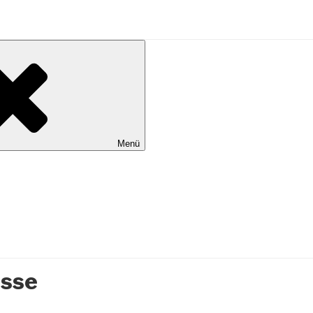
al Wilhelmshaven
Menü
asse