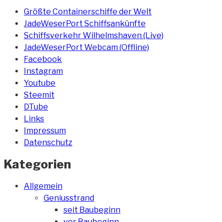
Größte Containerschiffe der Welt
JadeWeserPort Schiffsankünfte
Schiffsverkehr Wilhelmshaven (Live)
JadeWeserPort Webcam (Offline)
Facebook
Instagram
Youtube
Steemit
DTube
Links
Impressum
Datenschutz
Kategorien
Allgemein
Geniusstrand
seit Baubeginn
vor Baubeginn