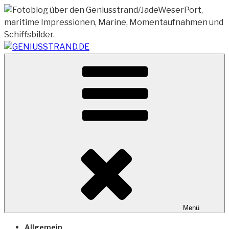
Zum
Inhalt
springen
Vom Geniusstrand zum JadeWeserPort/Container
GENIUSSTRAND.DE
Terminal Wilhelmshaven
Menü
Allgemein