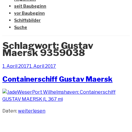
seit Baubeginn
vor Baubeginn
Schiffsbilder
Suche
Schlagwort:
Gustav
Maersk 9359038
Veröffentlicht
1. April 2017
1. April 2017
am
Containerschiff Gustav Maersk
„Containerschiff
Daten:
weiterlesen
Gustav
Maersk“